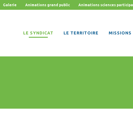
Galerie
Animations grand public
Animations sciences participa
LE SYNDICAT
LE TERRITOIRE
MISSIONS