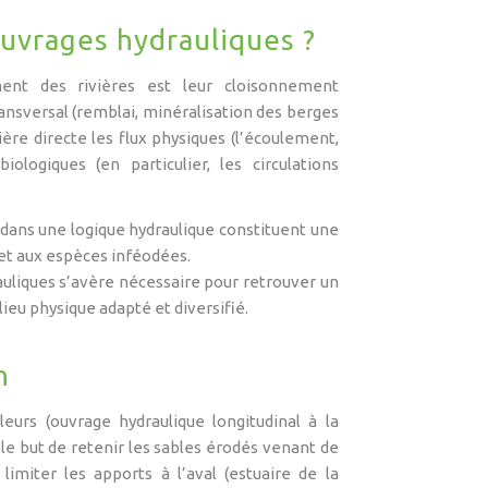
uvrages hydrauliques ?
ent des rivières est leur cloisonnement
transversal (remblai, minéralisation des berges
e directe les flux physiques (l’écoulement,
iologiques (en particulier, les circulations
ns une logique hydraulique constituent une
 et aux espèces inféodées.
uliques s’avère nécessaire pour retrouver un
lieu physique adapté et diversifié.
n
eurs (ouvrage hydraulique longitudinal à la
 le but de retenir les sables érodés venant de
limiter les apports à l’aval (estuaire de la