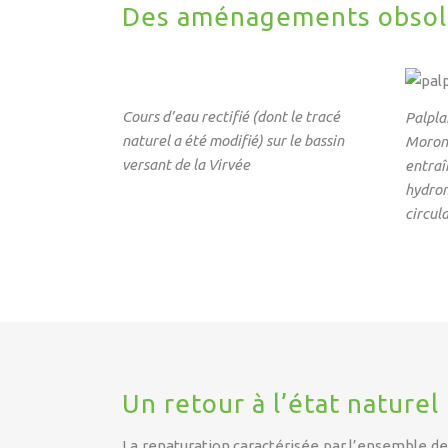
Des aménagements obsol
Cours d’eau rectifié (dont le tracé
Palpla
naturel a été modifié) sur le bassin
Moron 
versant de la Virvée
entraî
hydrom
circul
Un retour à l’état nature
La renaturation caractérisée par l’ensemble de