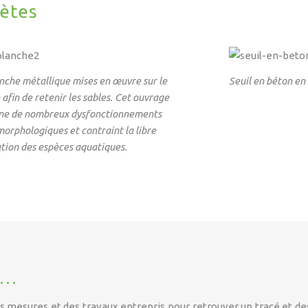
ètes
nche métallique mises en œuvre sur le
Seuil en béton en 
afin de retenir les sables. Cet ouvrage
ne de nombreux dysfonctionnements
orphologiques et contraint la libre
ation des espèces aquatiques.
l …
s mesures et des travaux entrepris pour retrouver un tracé et des