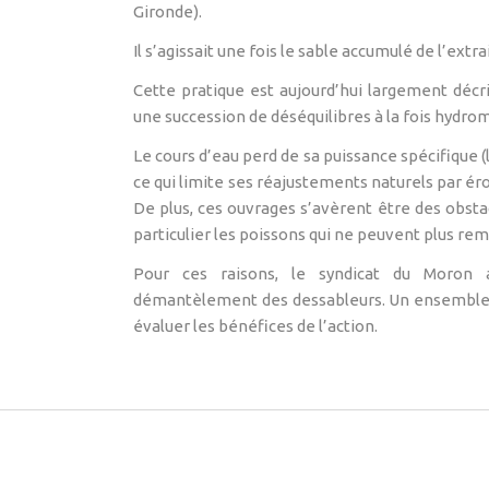
Gironde).
Il s’agissait une fois le sable accumulé de l’ext
Cette pratique est aujourd’hui largement décri
une succession de déséquilibres à la fois hydrom
Le cours d’eau perd de sa puissance spécifique (
ce qui limite ses réajustements naturels par ér
De plus, ces ouvrages s’avèrent être des obst
particulier les poissons qui ne peuvent plus remon
Pour ces raisons, le syndicat du Moron
démantèlement des dessableurs. Un ensemble d
évaluer les bénéfices de l’action.