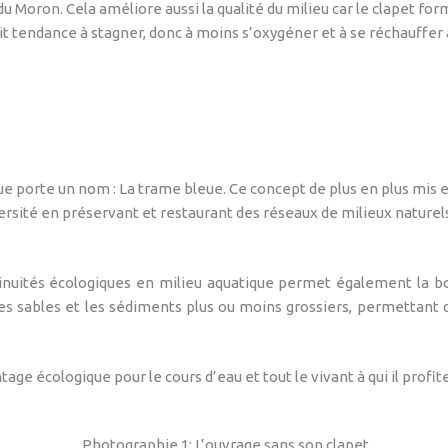
 Moron. Cela améliore aussi la qualité du milieu car le clapet for
avait tendance à stagner, donc à moins s’oxygéner et à se réchauff
ue porte un nom : La trame bleue. Ce concept de plus en plus mis 
versité en préservant et restaurant des réseaux de milieux nature
nuités écologiques en milieu aquatique permet également la bon
les sables et les sédiments plus ou moins grossiers, permettant d
age écologique pour le cours d’eau et tout le vivant à qui il profite
Photographie 1: L’ouvrage sans son clapet